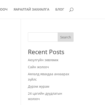
ЛООЧ
ЯАРАЛТАЙ ЗАХИАЛГА
БЛОГ
Search
Recent Posts
Аюулгүйн зөвлөмж
Сайн жолооч
Аялалд явахдаа анхаарах
зүйлс
Дүрэм журам
24 цагийн дуудлагын
жолооч