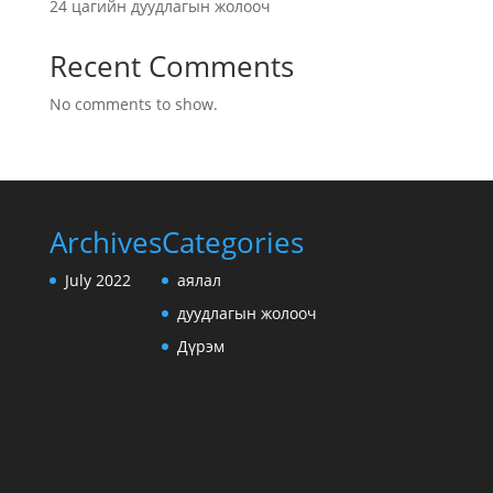
24 цагийн дуудлагын жолооч
Recent Comments
No comments to show.
Archives
Categories
July 2022
аялал
дуудлагын жолооч
Дүрэм